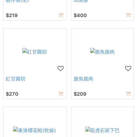
吻仔魚(生)
烏魚胗
$219
$400
紅甘圓切
旗魚腹肉
$270
$209