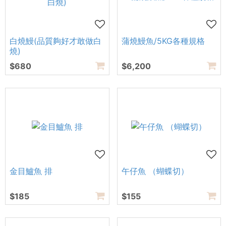
白燒鰻(品質夠好才敢做白
蒲燒鰻魚/5KG各種規格
燒)
$680
$6,200
金目鱸魚 排
午仔魚 （蝴蝶切）
$185
$155