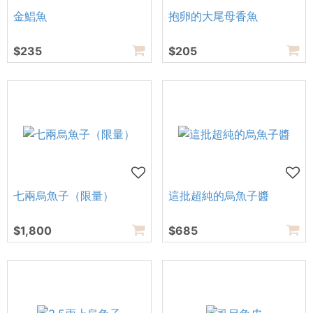
金鯧魚
抱卵的大尾母香魚
$235
$205
七兩烏魚子（限量）
這批超純的烏魚子醬
$1,800
$685