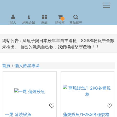
0
登入
網站介紹
商品
購物車
商品搜尋
網站公告 :
烏魚子與日本鰻年年自主送檢，SGS檢驗報告全數
未檢出。 自己的漁業自己救，我們繼續堅守產地！！
首頁
懶人救星專區
一尾 蒲燒鰻魚
蒲燒鰻魚/1-2KG各種規格