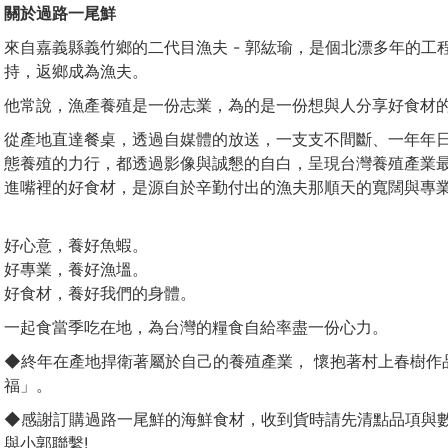
關於過路一尾鮮
來自嘉義縣義竹鄉的二代目漁夫 - 郭紘瑜，是個北漂多年的
持，返鄉成為漁夫。
他常說，漁產養殖是一份志業，為的是一份想與人分享好食材
從產地直達餐桌，透過自媒體的放送，一支支不間斷、一年年
態養殖的力行，都透過影像與誠懇的自白，呈現台灣養殖產業
進嘴裡的好食材，是源自於辛勤付出的漁夫那順天的寬闊與專
好心意，養好魚蝦。
好專業，養好漁塭。
好食材，養好我們的身體。
一起食當季吃在地，為台灣的糧食自給率盡一份心力。
◆終年在產地捍衛著屬於自己的養殖產業， 懷抱著村上春樹作
福」。
◆感謝訂購過路一尾鮮的海鮮食材，收到貨時請先清點品項與
與小郭聯繫!