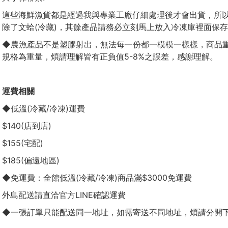
這些海鮮漁貨都是經過我與專業工廠仔細處理後才會出貨，所以請好好珍惜桌上
除了文蛤(冷藏)，其餘產品請務必立刻馬上放入冷凍庫裡面保存
◆農漁產品不是塑膠射出，無法每一份都一模模一樣樣，商品
規格為重量，煩請理解皆有正負值5-8%之誤差，感謝理解。
運費相關
◆低溫(冷藏/冷凍)運費
$140(店到店)
$155(宅配)
$185(偏遠地區)
◆免運費：全館低溫(冷藏/冷凍)商品滿$3000免運費
外島配送請直洽官方LINE確認運費
◆一張訂單只能配送同一地址，如需寄送不同地址，煩請分開