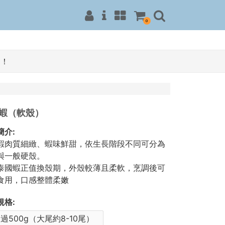
0
！！
蝦（軟殼）
簡介:
蝦肉質細緻、蝦味鮮甜，依生長階段不同可分為
與一般硬殼。
泰國蝦正值換殼期，外殼較薄且柔軟，烹調後可
食用，口感整體柔嫩
規格:
過500g（大尾約8-10尾）