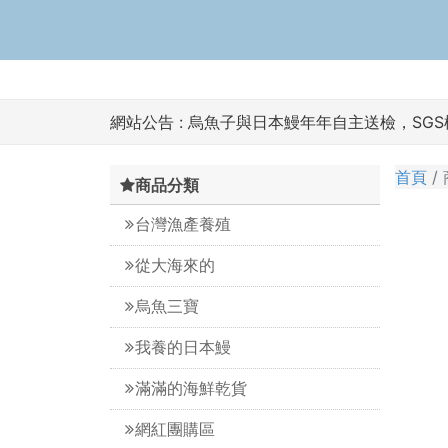
網站公告 :
烏魚子與日本鰻年年自主送檢，SG
首頁
商品分類
台灣漁產養殖
從大海來的
烏魚三寶
我養的日本鰻
滿滿的海鮮乾貨
網紅團購區