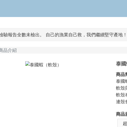
S檢驗報告全數未檢出。 自己的漁業自己救，我們繼續堅守產地
商品介紹
泰國
商品
泰國
軟殼
軟殼
連殼
商品
超