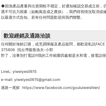
◆因漁產品產量與出貨期較不穩定，於通知確認交易成立前，
遇不可抗力因素（如颱風造成之農損），我們得視情況取消或
以最適方式告知。若有任何問題歡迎與我們聯繫。
歡迎經銷及通路洽談
任何關於海鮮訂購，或烹調障礙及產品疑問，都歡迎私訊FACE BO
375806 找台灣最魯漁夫-小郭
對了，
沒事別打電話!!!我的工作範圍四處都是水和電，接電話很
LineL: yiweiyes0615
e-mail: yiweiyes0615@gmail.com
過路一尾鮮 https://www.facebook.com/gouluiweishien/