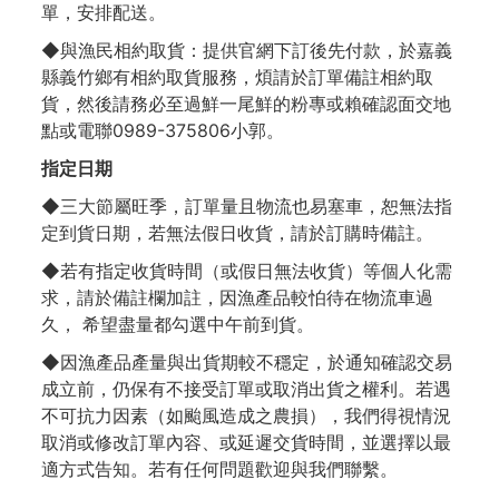
單，安排配送。
◆與漁民相約取貨：提供官網下訂後先付款，於嘉義
縣義竹鄉有相約取貨服務，煩請於訂單備註相約取
貨，然後請務必至過鮮一尾鮮的粉專或賴確認面交地
點或電聯0989-375806小郭。
指定日期
◆三大節屬旺季，訂單量且物流也易塞車，恕無法指
定到貨日期，若無法假日收貨，請於訂購時備註。
◆若有指定收貨時間（或假日無法收貨）等個人化需
求，請於備註欄加註，因漁產品較怕待在物流車過
久， 希望盡量都勾選中午前到貨。
◆因漁產品產量與出貨期較不穩定，於通知確認交易
成立前，仍保有不接受訂單或取消出貨之權利。若遇
不可抗力因素（如颱風造成之農損），我們得視情況
取消或修改訂單內容、或延遲交貨時間，並選擇以最
適方式告知。若有任何問題歡迎與我們聯繫。