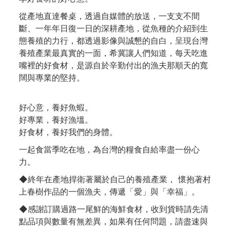
從產地直達餐桌，透過自媒體的放送，一支支不間
斷、一年年日復一日的深耕產地，從魚種的介紹到生
態養殖的力行，都透過影像與誠懇的自白，呈現台灣
養殖產業最真實的一面，希冀讓人們知道，每天吃進
嘴裡的好食材，是源自於辛勤付出的漁夫那順天的寬
闊與專業的堅持。
好心意，養好魚蝦。
好專業，養好漁塭。
好食材，養好我們的身體。
一起食當季吃在地，為台灣的糧食自給率盡一份心
力。
◆終年在產地捍衛著屬於自己的養殖產業， 懷抱著村
上春樹作品的一個漁夫，傳遞「愛」與「幸福」。
◆感謝訂購過路一尾鮮的海鮮食材，收到貨時請先清
點品項與數量有無差異，如果有任何問題，請盡速與